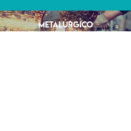
METALÚRGICO
Dependiendo de la técnica utilizada para
extraer metales, los productos deben
desempeñar funciones diferentes.
En una serie de industrias metalúrgicas destacando la de
aluminio y cobre, la cal es utilizada directamente en los
procesos de fundición.
Concentración y refinación de dichos metales, gracias a
su capacidad de reacción con los compuestos
indeseables en los mismos, normalmente se utilizan
cales vivas de muy alta pureza y reactividad que permiten